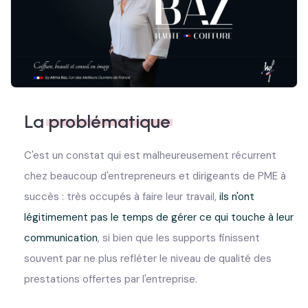
La
problématique
C'est un constat qui est malheureusement récurrent
chez beaucoup d'entrepreneurs et dirigeants de PME à
succès : très occupés à faire leur travail,
ils n'ont
légitimement pas le temps de gérer ce qui touche à leur
communication
, si bien que les supports finissent
souvent par ne plus refléter le niveau de qualité des
prestations offertes par l'entreprise.